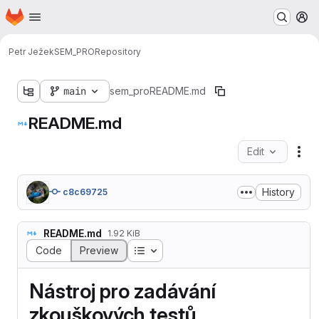
Homepage
Skip to main content
M
Petr Ježek
SEM_PRO
Repository
main
sem_pro
README.md
README.md
Edit
Fil
History
c8c69725
README.md
1.92 KiB
Table of contents
Code
Preview
Nástroj pro zadávání
zkouškových testů