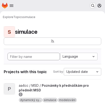
Homepage
Skip to main content
M
Explore
Topics
simulace
simulace
S
Language
Projects with this topic
Updated date
Sort by:
View Poznámky k přednáškám pro předmět MSD project
aa4cc / MSD /
Poznámky k přednáškám pro
P
předmět MSD
dynamický sy...
simulace
modelování