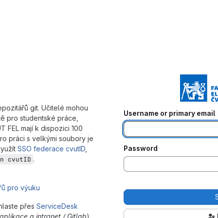
epozitářů git. Učitelé mohou
Username or primary email
ště pro studentské práce,
T FEL mají k dispozici 100
Pro práci s velkými soubory je
Password
využít
SSO federace cvutID
,
.
n cvutID
řů pro výuku
hlaste přes
ServiceDesk
aplikace a intranet / Gitlab
).