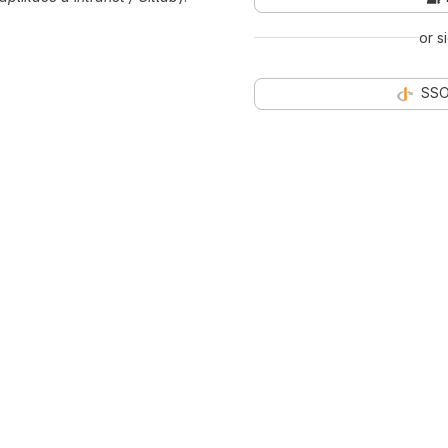
or s
SSO