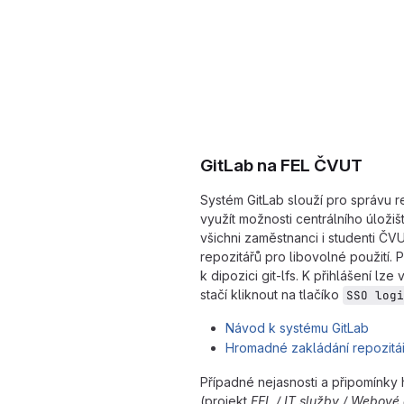
GitLab na FEL ČVUT
Systém GitLab slouží pro správu r
využít možnosti centrálního úloži
všichni zaměstnanci i studenti ČVU
repozitářů pro libovolné použití. 
k dipozici git-lfs. K přihlášení lze 
stačí kliknout na tlačíko
SSO logi
Návod k systému GitLab
Hromadné zakládání repozitá
Případné nejasnosti a připomínky 
(projekt
FEL / IT služby / Webové 